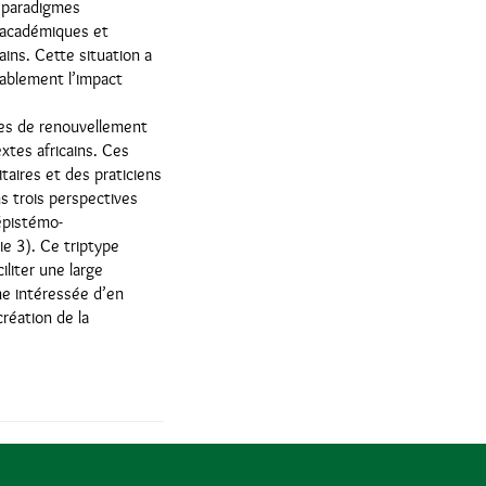
s paradigmes
 académiques et
ains. Cette situation a
ablement l’impact
tes de renouvellement
xtes africains. Ces
taires et des praticiens
s trois perspectives
épistémo-
ie 3). Ce triptype
iliter une large
ne intéressée d’en
création de la