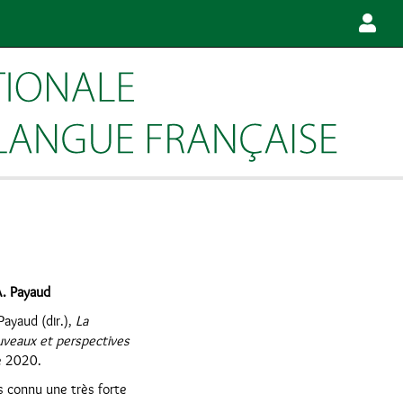
A. Payaud
ayaud (dir.),
La
veaux et perspectives
e 2020.
 connu une très forte