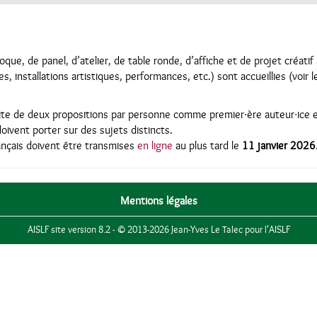
oque, de panel, d’atelier, de table ronde, d’affiche et de projet créatif
nes, installations artistiques, performances, etc.) sont accueillies (voir
mite de deux propositions par personne comme premier∙ère auteur∙ice 
oivent porter sur des sujets distincts.
ançais doivent être transmises
en ligne
au plus tard le
11 janvier 2026
Mentions légales
AISLF site version 8.2 - © 2013-2026 Jean-Yves Le Talec pour l'AISLF