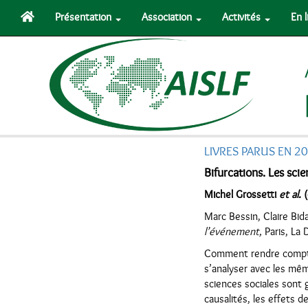
Présentation
Association
Activités
En 
LIVRES PARUS EN 2
Bifurcations. Les sci
Michel Grossetti
et al.
(
Marc Bessin, Claire Bida
l’événement,
Paris, La 
Comment rendre compte 
s’analyser avec les mêm
sciences sociales sont 
causalités, les effets 