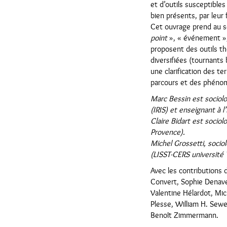
et d’outils susceptible
bien présents, par leur 
Cet ouvrage prend au sé
point
», « événement », 
proposent des outils t
diversifiées (tournants
une clarification des t
parcours et des phéno
Marc Bessin est sociolo
(IRIS) et enseignant à l
Claire Bidart est socio
Provence).
Michel Grossetti, socio
(LISST-CERS université 
Avec les contributions
Convert, Sophie Denave,
Valentine Hélardot, Mic
Plesse, William H. Sewel
Benoît Zimmermann.