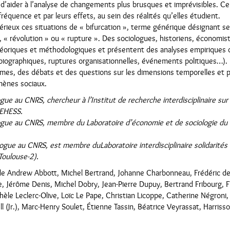
s d’aider à l’analyse de changements plus brusques et imprévisibles. Ce
fréquence et par leurs effets, au sein des réalités qu’elles étudient.
rieux ces situations de « bifurcation », terme générique désignant se
« révolution » ou « rupture ». Des sociologues, historiens, économis
héoriques et méthodologiques et présentent des analyses empiriques d
 biographiques, ruptures organisationnelles, événements politiques…). I
ermes, des débats et des questions sur les dimensions temporelles et 
mènes sociaux.
gue au CNRS, chercheur à l’Institut de recherche interdisciplinaire sur
’EHESS.
logue au CNRS, membre du Laboratoire d’économie et de sociologie du tr
logue au CNRS, est membre duLaboratoire interdisciplinaire solidarités 
Toulouse-2).
 de Andrew Abbott, Michel Bertrand, Johanne Charbonneau, Frédéric d
 Jérôme Denis, Michel Dobry, Jean-Pierre Dupuy, Bertrand Fribourg, F
hèle Leclerc-Olive, Loïc Le Pape, Christian Licoppe, Catherine Négroni,
l (Jr.), Marc-Henry Soulet, Étienne Tassin, Béatrice Veyrassat, Harriss