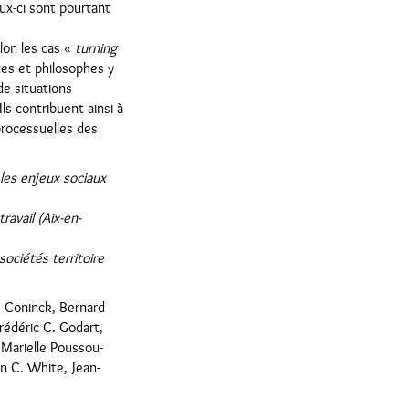
ux-ci sont pourtant
lon les cas «
turning
tes et philosophes y
e situations
ls contribuent ainsi à
processuelles des
 les enjeux sociaux
avail (Aix-en-
sociétés territoire
e Coninck, Bernard
rédéric C. Godart,
 Marielle Poussou-
on C. White, Jean-