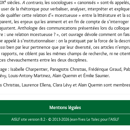
e
XIX
siècles.
A contrario
, les sociologues « canonisés » sont-ils appelés
user de la rhétorique pour verbaliser, analyser, interpréter et expliquer 
 de qualifier cette relation d’« incestueuse » entre la littérature et la 
séparent, les enjeux qui les animent et en fin de compte de s’interroge
s ajustent. Anthologie des communications présentées lors du colloque 
ure : une relation incestueuse ? », cet ouvrage dévoile comment on faisa
ir appelé à s’institutionnaliser : on la pratiquait par la force de la desc
ssi bien par leur pertinence que par leur diversité, ces articles n’em
s rapports, ne ciblent pas les mêmes champs de recherche, ni ne cite
ces chevauchements entre les deux disciplines.
rage : Isabelle Charpentier, Panagiotis Christias, Frédérique Giraud, Pa
Lévy, Louis-Antony Martinez, Alain Quemin et Émilie Saunier.
is Christias, Laurence Ellena, Clara Lévy et Alain Quemin sont membres 
Mentions légales
AISLF site version 8.2 - © 2013-2026 Jean-Yves Le Talec pour l'AISLF