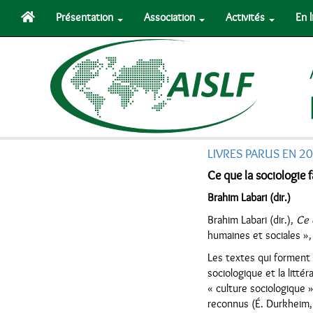
Présentation
Association
Activités
En 
LIVRES PARUS EN 2
Ce que la sociologie fa
Brahim Labari (dir.)
Brahim Labari (dir.),
Ce q
humaines et sociales »
Les textes qui forment 
sociologique et la litté
« culture sociologique »
reconnus (É. Durkheim,