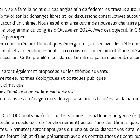
vise à faire le point sur ces angles afin de fédérer les travaux autour
t de favoriser les échanges libres et les discussions constructives autou
 autour d’un thème. Nous espérons ainsi ouvrir de nouveaux chantiers 
r le programme du congrès d’Ottawa en 2024. Avec cet objectif, le C
 à participer.
ra consacrée aux thématiques émergentes, en lien avec les réflexions
ux objets en environnement. La co-construction en amont d’une prése
iscussion. Cette première session se terminera par une assemblée cons
s seront également proposées sur les thèmes suivants :
ementales, normes écologiques et politiques publiques
t climatique
ans l’amélioration de leur cadre de vie
re dans les aménagements de type « solutions fondées sur la nature
00 à 2 000 mots max) doit porter sur une thématique émergente (en
erche en sociologie de l’environnement) ou sur l’une des thématiques c
tes, 5 minutes) seront appuyées sur une ou deux diapositives détaillé
s feront l’objet d’une préparation avec les contributrices et contribu