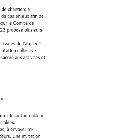
 de chantiers à
r de ces enjeux afin de
pour le Comité de
R23 propose plusieurs
 issues de l’atelier 1
ntation collective
acrée aux activités et
 »
jeu « incontournable »
iblées.
es, à envoyer mi-
teurs. Une invitation