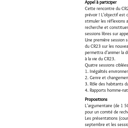
Appel à participer
Cette rencontre du CR23 
prévoir ! L’objectif es
stimuler les réflexions
recherche et constitue
sessions libres sur appel
Une première session se
du CR23 sur les nouvea
permettra d’animer la d
à la vie du CR23.
Quatre sessions ciblée
1. Inégalités environn
2. Genre et changemen
3. Rôle des habitants d
4. Rapports homme-natu
Propositions
L’argumentaire (de 1 5
pour un comité de rech
Les présentations (cour
septembre et les session