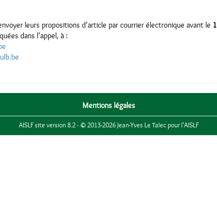
nvoyer leurs propositions d’article par courrier électronique avant le
1
quées dans l’appel, à :
be
@ulb.be
Mentions légales
AISLF site version 8.2 - © 2013-2026 Jean-Yves Le Talec pour l'AISLF