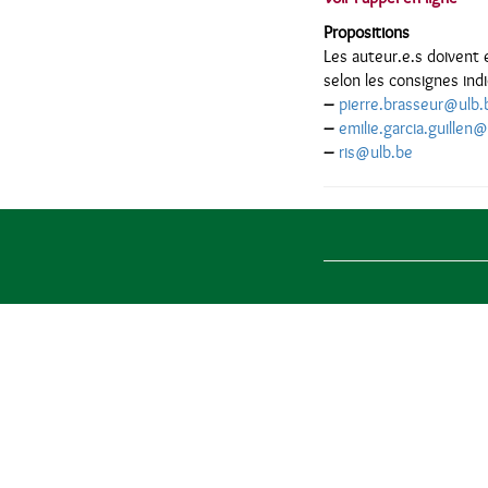
Propositions
Les auteur.e.s doivent e
selon les consignes indi
–
pierre.brasseur@ulb.
–
emilie.garcia.guillen
–
ris@ulb.be