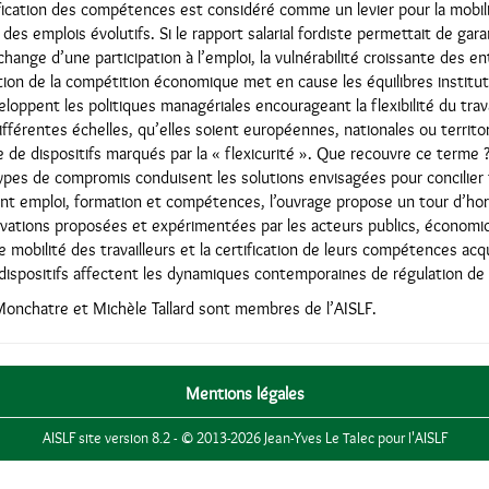
ification des compétences est considéré comme un levier pour la mobilit
des emplois évolutifs. Si le rapport salarial fordiste permettait de gara
hange d’une participation à l’emploi, la vulnérabilité croissante des e
ion de la compétition économique met en cause les équilibres institut
loppent les politiques managériales encourageant la flexibilité du travai
ifférentes échelles, qu’elles soient européennes, nationales ou territo
de dispositifs marqués par la « flexicurité ». Que recouvre ce terme 
types de compromis conduisent les solutions envisagées pour concilier fl
t emploi, formation et compétences, l’ouvrage propose un tour d’hor
ovations proposées et expérimentées par les acteurs publics, économi
 mobilité des travailleurs et la certification de leurs compétences acqu
spositifs affectent les dynamiques contemporaines de régulation de la 
Monchatre et Michèle Tallard sont membres de l’AISLF.
Mentions légales
AISLF site version 8.2 - © 2013-2026 Jean-Yves Le Talec pour l'AISLF