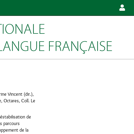
ne Vincent (dir.),
e, Octares, Coll. Le
éstabilisation de
es parcours
loppement de la