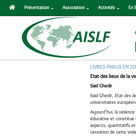
Présentation
Association
Activités
En 
LIVRES PARUS EN 2
Etat des lieux de la v
Said Ghedir
Said Ghedir,
Etat des li
universitaires europée
Aujourd’hui, la violenc
éducative et constitue 
aspects, quantitatifs et
cessation de cette viol