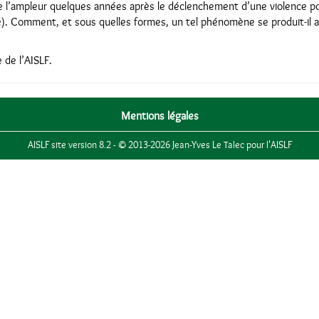
l’ampleur quelques années après le déclenchement d’une violence poli
e). Comment, et sous quelles formes, un tel phénomène se produit-il au
 de l’AISLF.
Mentions légales
AISLF site version 8.2 - © 2013-2026 Jean-Yves Le Talec pour l'AISLF