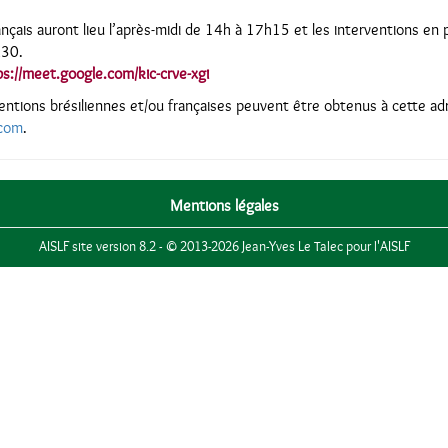
nçais auront lieu l’après-midi de 14h à 17h15 et les interventions en p
h30.
ps://meet.google.com/kic-crve-xgi
ntions brésiliennes et/ou françaises peuvent être obtenus à cette ad
.com
.
Mentions légales
AISLF site version 8.2 - © 2013-2026 Jean-Yves Le Talec pour l'AISLF