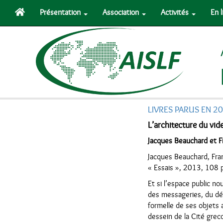
Présentation
Association
Activités
En 
LIVRES PARUS EN 2
L’architecture du vide
Jacques Beauchard et 
Jacques Beauchard, Fr
« Essais », 2013, 108 
Et si l’espace public n
des messageries, du déba
formelle de ses objets 
dessein de la Cité grecq