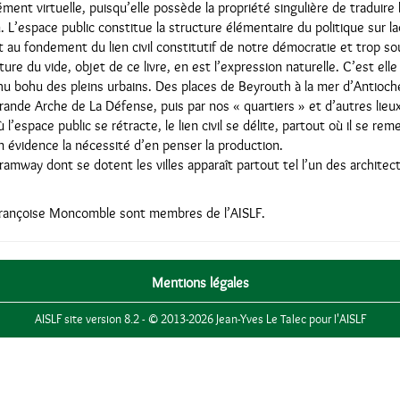
ment virtuelle, puisqu’elle possède la propriété singulière de traduire l’
’espace public constitue la structure élémentaire du politique sur la
est au fondement du lien civil constitutif de notre démocratie et trop 
cture du vide, objet de ce livre, en est l’expression naturelle. C’est elle
 bohu des pleins urbains. Des places de Beyrouth à la mer d’Antioche
 Grande Arche de La Défense, puis par nos « quartiers » et d’autres lie
 l’espace public se rétracte, le lien civil se délite, partout où il se rem
en évidence la nécessité d’en penser la production.
tramway dont se dotent les villes apparaît partout tel l’un des archite
Françoise Moncomble sont membres de l’AISLF.
Mentions légales
AISLF site version 8.2 - © 2013-2026 Jean-Yves Le Talec pour l'AISLF