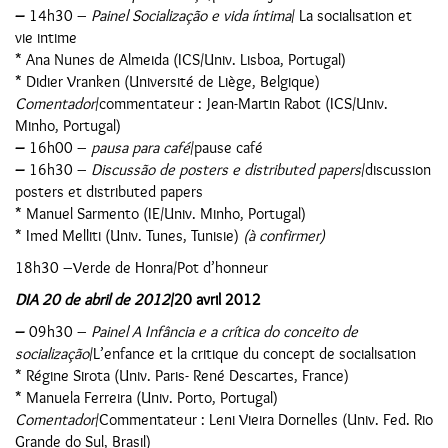
–
14h30 –
Painel Socialização e vida íntima
/ La socialisation et
vie intime
* Ana Nunes de Almeida (ICS/Univ. Lisboa, Portugal)
* Didier Vranken (Université de Liège, Belgique)
Comentador
/commentateur : Jean-Martin Rabot (ICS/Univ.
Minho, Portugal)
–
16h00 –
pausa para café
/pause café
–
16h30 –
Discussão de posters e distributed papers
/discussion
posters et distributed papers
* Manuel Sarmento (IE/Univ. Minho, Portugal)
* Imed Melliti (Univ. Tunes, Tunisie)
(à confirmer)
18h30 –Verde de Honra/Pot d’honneur
DIA 20 de abril de 2012
/20 avril 2012
–
09h30 –
Painel A Infância e a crítica do conceito de
socialização
/L’enfance et la critique du concept de socialisation
* Régine Sirota (Univ. Paris- René Descartes, France)
* Manuela Ferreira (Univ. Porto, Portugal)
Comentador
/Commentateur : Leni Vieira Dornelles (Univ. Fed. Rio
Grande do Sul, Brasil)