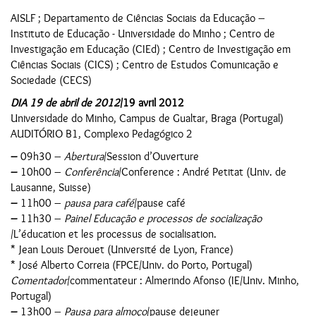
AISLF ; Departamento de Ciências Sociais da Educação –
Instituto de Educação - Universidade do Minho ; Centro de
Investigação em Educação (CIEd) ; Centro de Investigação em
Ciências Sociais (CICS) ; Centro de Estudos Comunicação e
Sociedade (CECS)
DIA 19 de abril de 2012
/19 avril 2012
Universidade do Minho, Campus de Gualtar, Braga (Portugal)
AUDITÓRIO B1, Complexo Pedagógico 2
–
09h30 –
Abertura
/Session d’Ouverture
–
10h00 –
Conferência
/Conference : André Petitat (Univ. de
Lausanne, Suisse)
–
11h00 –
pausa para café
/pause café
–
11h30 –
Painel Educação e processos de socialização
/L’éducation et les processus de socialisation.
* Jean Louis Derouet (Université de Lyon, France)
* José Alberto Correia (FPCE/Univ. do Porto, Portugal)
Comentador
/commentateur : Almerindo Afonso (IE/Univ. Minho,
Portugal)
–
13h00 –
Pausa para almoço
/pause dejeuner