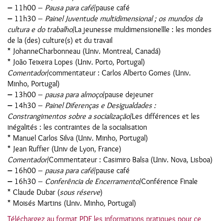
–
11h00 –
Pausa para café
/pause café
–
11h30 –
Painel Juventude multidimensional ; os mundos da
cultura e do trabalho
/La jeunesse muldimensionellle : les mondes
de la (des) culture(s) et du travail
* JohanneCharbonneau (Univ. Montreal, Canadá)
* João Teixeira Lopes (Univ. Porto, Portugal)
Comentador
/commentateur : Carlos Alberto Gomes (Univ.
Minho, Portugal)
–
13h00 –
pausa para almoço
/pause dejeuner
–
14h30 –
Painel Diferenças e Desigualdades :
Constrangimentos sobre a socialização
/Les différences et les
inégalités : les contraintes de la socialisation
* Manuel Carlos Silva (Univ. Minho, Portugal)
* Jean Ruffier (Univ de Lyon, France)
Comentador
/Commentateur : Casimiro Balsa (Univ. Nova, Lisboa)
–
16h00 –
pausa para café
/pause café
–
16h30 –
Conferência de Encerramento
/Conférence Finale
* Claude Dubar (
sous réserve
)
* Moisés Martins (Univ. Minho, Portugal)
Téléchargez au format PDF les informations pratiques pour ce