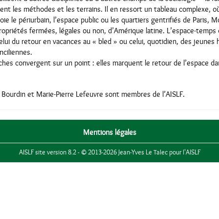
llent les méthodes et les terrains. Il en ressort un tableau complexe, 
toie le périurbain, l’espace public ou les quartiers gentrifiés de Paris, 
opriétés fermées, légales ou non, d’Amérique latine. L’espace-temps d
elui du retour en vacances au « bled » ou celui, quotidien, des jeunes
nciliennes.
hes convergent sur un point : elles marquent le retour de l’espace dan
n Bourdin et Marie-Pierre Lefeuvre sont membres de l’AISLF.
Mentions légales
AISLF site version 8.2 - © 2013-2026 Jean-Yves Le Talec pour l'AISLF