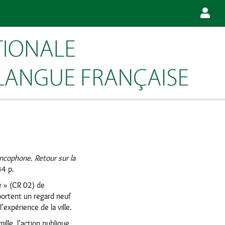
ancophone. Retour sur la
44 p.
ue » (CR 02) de
portent un regard neuf
expérience de la ville.
ille, l’action publique,