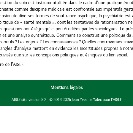
question du soin est instrumentalisée dans le cadre d’une pratique émoti
iatrie comme discipline médicale est confrontée aux impératifs gesti
tension de diverses formes de souffrance psychique, la psychiatrie est
olitique de « santé mentale », dont les tentatives de rationalisation n
s questions ont été jusqu’ici peu étudiées par les sociologues. Le pr
n et une analyse synthétique. Comment se construit une politique de
es outils ? Les enjeux ? Les connaissances ? Quelles controverses trav
angles d’analyse mettent en évidence les incertitudes propres à notre
ivités que sur les conceptions politiques et éthiques du lien social.
e de l’AISLF.
Mentions légales
AISLF site version 8.2 - © 2013-2026 Jean-Yves Le Talec pour l'AISLF