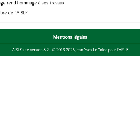
age rend hommage à ses travaux.
re de l’AISLF.
Mentions légales
AISLF site version 8.2 - © 2013-2026 Jean-Yves Le Talec pour l'AISLF