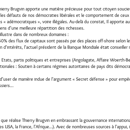
ierry Brugvin apporte une matière précieuse pour tout citoyen soucie
nte les défauts de nos démocraties libérales et le comportement de ceux
ues « adémocratiques », voire illégales. Au-delà du constat, Il apporte a
ens d’une meilleure répartition des richesses.
’illustre dans de nombreux domaines :
50% des flux de capitaux sont passés par des places off-shore selon le
 d’intérêts, l’actuel président de la Banque Mondiale était conseiller 
 Etats, partis politiques et entreprises (Angolagate, Affaire Woerth-Be
tionales : Soutien à certains régimes autoritaires de pays dits démocr
té d’user de manière indue de l’argument « Secret défense » pour empêc
ossiers…
d que réalise Thierry Brugvin en embrassant la gouvernance internation
les USA, la France, l’Afrique…). Avec de nombreuses sources à l’appui, il