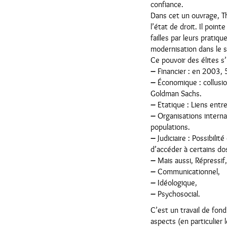
confiance.
Dans cet un ouvrage, Th
l’état de droit. Il poi
failles par leurs pratiq
modernisation dans le s
Ce pouvoir des élites s
–
Financier : en 2003, 
–
Économique : collusion
Goldman Sachs.
–
Etatique : Liens entre
–
Organisations interna
populations.
–
Judiciaire : Possibili
d’accéder à certains d
–
Mais aussi, Répressif,
–
Communicationnel,
–
Idéologique,
–
Psychosocial.
C’est un travail de fon
aspects (en particulier 