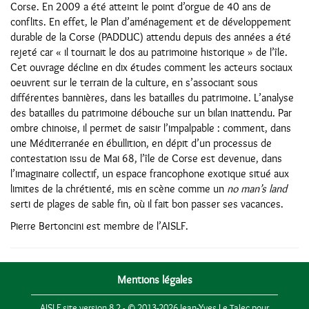
Corse. En 2009 a été atteint le point d’orgue de 40 ans de
conflits. En effet, le Plan d’aménagement et de développement
durable de la Corse (PADDUC) attendu depuis des années a été
rejeté car « il tournait le dos au patrimoine historique » de l’île.
Cet ouvrage décline en dix études comment les acteurs sociaux
oeuvrent sur le terrain de la culture, en s’associant sous
différentes bannières, dans les batailles du patrimoine. L’analyse
des batailles du patrimoine débouche sur un bilan inattendu. Par
ombre chinoise, il permet de saisir l’impalpable : comment, dans
une Méditerranée en ébullition, en dépit d’un processus de
contestation issu de Mai 68, l’île de Corse est devenue, dans
l’imaginaire collectif, un espace francophone exotique situé aux
limites de la chrétienté, mis en scène comme un
no man’s land
serti de plages de sable fin, où il fait bon passer ses vacances.
Pierre Bertoncini est membre de l’AISLF.
Mentions légales
AISLF site version 8.2 - © 2013-2026 Jean-Yves Le Talec pour