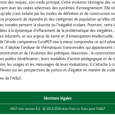
estion des risques, son credo principal. Cette évolution témoigne des 
nnent avec les visées sélectives des systèmes d’enseignement. Elle re
u’elle n’est induite par les modes de définition et de construction s
 se proposent de répondre et des catégories de population qu’elles cibl
s sociales pensent la réussite ou l’inégalité scolaire. Pourtant, cette
ées à la dynamique d’effacement de la problématique des inégalités, 
s éducatifs, et aux enjeux de savoir et d’émancipation intellectuelle
de l’étude comparative EuroPEP vise à mieux comprendre ce qu’il advie
s. Il déploie l’analyse de thématiques transversales qui apparaissen
constitution et de l’évolution des politiques observées : la constructio
urs publics bénéficiaires ; leurs modalités d’action pédagogique et de 
ction, les usages et les mésusages de leurs évaluations. Il s’attache à c
lexion sur les perspectives de justice et d’égalité en matière de scola
re de l’AISLF.
Mentions légales
AISLF site version 8.2 - © 2013-2026 Jean-Yves Le Talec pour l'AISLF