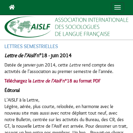
Navigat
LETTRES SEMESTRIELLES
Lettre de l’Aislf
n°18 - juin 2014
Datée de janvier-juin 2014, cette
Lettre
rend compte des
activités de l’association au premier semestre de l’année.
Téléchargez la
Lettre de l’Aislf
n°18 au format PDF
Éditorial
L’AISLF à la Lettre,
Légère, aérée, plus courte, relookée, en harmonie avec le
nouveau site mais aussi avec notre dépliant tout neuf, avec
notre Bulletin, centrée sur les activités du Bureau, des CR, des
GT, la nouvelle Lettre de l’Aislf est arrivée. Pour dessiner un trait,
asseoir un lien entre nos membres. Un lien… Pouvait-on choisir