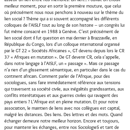
meilleur moment, pour en sortir la première mouture, que celui
où précisément nous nous penchons à nouveau sur le thème du
lien social ? Thème qui a si souvent accompagné les différents
colloques de l’AISLF tout au long de son histoire – un congrès lui
fut même consacré en 1988 à Genève. C’est précisément de
lien social dont il fut question en mai dernier à Brazzaville, en
République du Congo, lors d’un colloque international organisé
par le GT 22 « Sociétés Africaines », GT devenu depuis lors le CR
37 « Afriques en mutation ». De GT devenir CR, cela s’appelle,
dans notre langage à l’AISLF, un « passage ». Mais ce passage
n’a rien d’un glissement sémantique, en particulier dans le cas du
continent africain. Comment parler de l’Afrique, pour des
sociologues, sans faire immédiatement référence aux tensions
qui traversent sa société civile, aux inégalités grandissantes, aux
conflits interétatiques et aux guerres civiles qui ravagent des
pays entiers ? L’Afrique est en pleine mutation. Et pour notre
association, le maintien de liens avec nos collègues est capital,
malgré les distances. Des liens. Des lettres et des mots. Quand
échanger demeure notre meilleur horizon. Encore et toujours,
pour maintenir les échanges, entre nos SociologieS et tant de