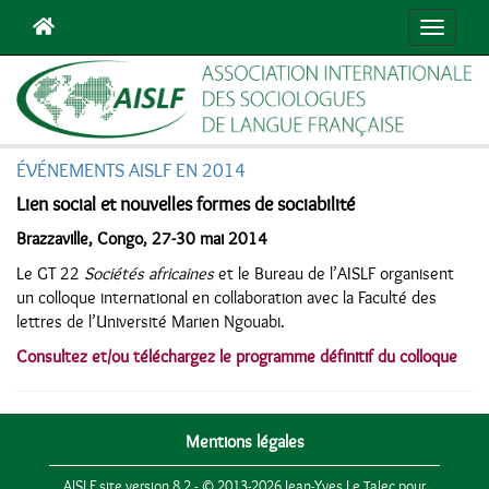
Navigat
ÉVÉNEMENTS AISLF EN 2014
Lien social et nouvelles formes de sociabilité
Brazzaville, Congo, 27-30 mai 2014
Le GT 22
Sociétés africaines
et le Bureau de l’AISLF organisent
un colloque international en collaboration avec la Faculté des
lettres de l’Université Marien Ngouabi.
Consultez et/ou téléchargez le programme définitif du colloque
Mentions légales
AISLF site version 8.2 - © 2013-2026 Jean-Yves Le Talec pour