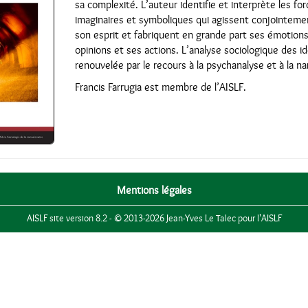
sa complexité. L’auteur identifie et interprète les for
imaginaires et symboliques qui agissent conjointeme
son esprit et fabriquent en grande part ses émotion
opinions et ses actions. L’analyse sociologique des id
renouvelée par le recours à la psychanalyse et à la na
Francis Farrugia est membre de l’AISLF.
Mentions légales
AISLF site version 8.2 - © 2013-2026 Jean-Yves Le Talec pour l'AISLF