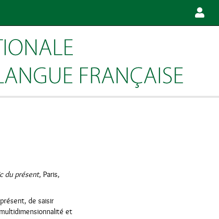
ic du présent
, Paris,
résent, de saisir
multidimensionnalité et