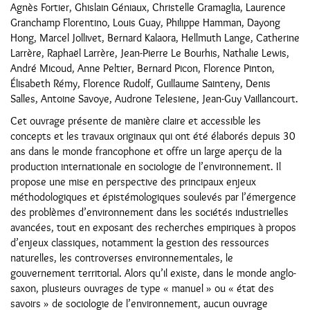
Agnès Fortier, Ghislain Géniaux, Christelle Gramaglia, Laurence
Granchamp Florentino, Louis Guay, Philippe Hamman, Dayong
Hong, Marcel Jollivet, Bernard Kalaora, Hellmuth Lange, Catherine
Larrère, Raphaël Larrère, Jean-Pierre Le Bourhis, Nathalie Lewis,
André Micoud, Anne Peltier, Bernard Picon, Florence Pinton,
Élisabeth Rémy, Florence Rudolf, Guillaume Sainteny, Denis
Salles, Antoine Savoye, Audrone Telesiene, Jean-Guy Vaillancourt.
Cet ouvrage présente de manière claire et accessible les
concepts et les travaux originaux qui ont été élaborés depuis 30
ans dans le monde francophone et offre un large aperçu de la
production internationale en sociologie de l’environnement. Il
propose une mise en perspective des principaux enjeux
méthodologiques et épistémologiques soulevés par l’émergence
des problèmes d’environnement dans les sociétés industrielles
avancées, tout en exposant des recherches empiriques à propos
d’enjeux classiques, notamment la gestion des ressources
naturelles, les controverses environnementales, le
gouvernement territorial. Alors qu’il existe, dans le monde anglo-
saxon, plusieurs ouvrages de type « manuel » ou « état des
savoirs » de sociologie de l’environnement, aucun ouvrage