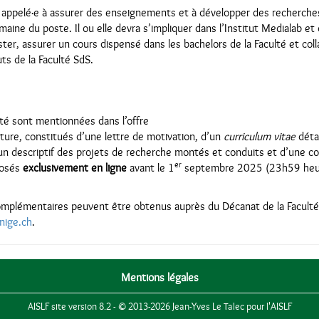
a appelé·e à assurer des enseignements et à développer des recherches
omaine du poste. Il ou elle devra s’impliquer dans l’Institut Medialab 
r, assurer un cours dispensé dans les bachelors de la Faculté et coll
ts de la Faculté SdS.
lité sont mentionnées dans l’offre
ture, constitués d’une lettre de motivation, d’un
curriculum vitae
déta
, un descriptif des projets de recherche montés et conduits et d’une co
er
posés
exclusivement en ligne
avant le 1
septembre 2025 (23h59 heu
plémentaires peuvent être obtenus auprès du Décanat de la Faculté 
nige.ch
.
Mentions légales
AISLF site version 8.2 - © 2013-2026 Jean-Yves Le Talec pour l'AISLF