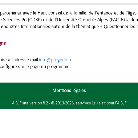
partenariat avec le Haut conseil de la famille, de l’enfance et de l’âge, 
 Sciences Po (CDSP) et de l’Université Grenoble Alpes (PACTE) la deu
 enquêtes internationales autour de la thématique « Questionner les 
gne
toire à l’adresse mail
info@progedo.fr
.
nce figure sur le page du programme.
Mentions légales
AISLF site version 8.2 - © 2013-2026 Jean-Yves Le Talec pour l'AISLF