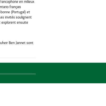
francophone en milieux
ntario français
isbonne (Portugal) et
Les invités soulignent
t explorent ensuite
ouheir Ben Jannet sont