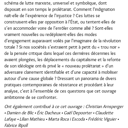
schéma de lutte marxiste, universel et symbolique, dont
disposait en son temps le prolétariat. Comment l’indignation
naît-elle de l’expérience de l’injustice ? Ces luttes se
construisent-elles par opposition à l’État, ou tentent-elles de
s’en accommoder voire de l’enrôler comme allié ? Sont-elles
vraiment nouvelles ou redéploient-elles des modes
d’engagement auparavant voilés par l’imaginaire de la révolution
totale ? Si nos sociétés s’extraient petit à petit du « trou noir »
de la pensée critique dans lequel ces dernières décennies les
avaient plongées, les déplacements du capitalisme et la refonte
de son idéologie ont-ils privé le « nouveau prolétariat » d’un
adversaire clairement identifiable et d’une capacité à mobiliser
autour d’une cause globale ? Dressant un panorama de divers
pratiques contemporaines de résistance et procédant à leur
analyse, c’est à l’ensemble de ces questions que cet ouvrage
ambitionne de se confronter.
Ont également contribué à ce cet ouvrage : Christian Arnsperger
• Damien de Blic • Éric Dacheux • Gaël Depoorter • Claudette
Lafaye • Lilian Mathieu • Marta Roca i Escoda • Frédéric Viguier •
Fabrice Ripoll