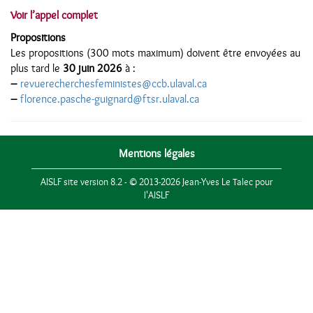
Voir l’appel complet
Propositions
Les propositions (300 mots maximum) doivent être envoyées au
plus tard le
30 juin 2026
à :
–
revuerecherchesfeministes@ccb.ulaval.ca
–
florence.pasche-guignard@ftsr.ulaval.ca
Mentions légales
AISLF site version 8.2 - © 2013-2026 Jean-Yves Le Talec pour
l'AISLF