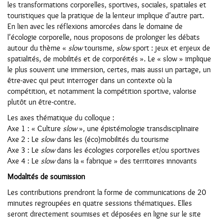
les transformations corporelles, sportives, sociales, spatiales et
touristiques que la pratique de la lenteur implique d’autre part.
En lien avec les réflexions amorcées dans le domaine de
l’écologie corporelle, nous proposons de prolonger les débats
autour du thème «
slow
tourisme,
slow
sport : jeux et enjeux de
spatialités, de mobilités et de corporéités ». Le « slow » implique
le plus souvent une immersion, certes, mais aussi un partage, un
être-avec qui peut interroger dans un contexte où la
compétition, et notamment la compétition sportive, valorise
plutôt un être-contre.
Les axes thématique du colloque :
Axe 1 : « Culture
slow
», une épistémologie transdisciplinaire
Axe 2 : Le
slow
dans les (éco)mobilités du tourisme
Axe 3 : Le
slow
dans les écologies corporelles et/ou sportives
Axe 4 : Le
slow
dans la « fabrique » des territoires innovants
Modalités de soumission
Les contributions prendront la forme de communications de 20
minutes regroupées en quatre sessions thématiques. Elles
seront directement soumises et déposées en ligne sur le site