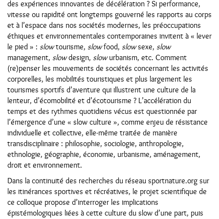
des expériences innovantes de décélération ? Si performance,
vitesse ou rapidité ont longtemps gouverné les rapports au corps
et à l’espace dans nos sociétés modernes, les préoccupations
éthiques et environnementales contemporaines invitent à « lever
le pied » :
slow
tourisme,
slow
food,
slow
sexe,
slow
management,
slow
design,
slow
urbanism, etc. Comment
(re)penser les mouvements de sociétés concernant les activités
corporelles, les mobilités touristiques et plus largement les
tourismes sportifs d’aventure qui illustrent une culture de la
lenteur, d’écomobilité et d’écotourisme ? L’accélération du
temps et des rythmes quotidiens vécus est questionnée par
l’émergence d’une « slow culture », comme enjeu de résistance
individuelle et collective, elle-même traitée de manière
transdisciplinaire : philosophie, sociologie, anthropologie,
ethnologie, géographie, économie, urbanisme, aménagement,
droit et environnement.
Dans la continuité des recherches du réseau sportnature.org sur
les itinérances sportives et récréatives, le projet scientifique de
ce colloque propose d’interroger les implications
épistémologiques liées à cette culture du slow d’une part, puis