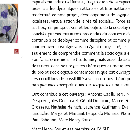
capitalisme industriel familial, fragilisation de la capa
peser sur les dynamiques nationales et international
modernité comme projet, développement de logiques 
localistes, virtualisation de la réalité sociale… Force 
assises, les perspectives et les objets de la sociolo
touchés par ces mutations profondes du contexte dan
continue à se déployer comme discipline et comme pr
tourner avec nostalgie vers un âge d’or mythifié, il s’
seulement de comprendre comment la sociologie s’e
son fonctionnement institutionnel, mais aussi de saisi
dessinent dans ses registres théoriques et pratique
du projet sociologique contemporain que cet ouvrag
ses conditions de possibilité à ses contenus théoriqu
perspectives sociopolitiques sur lesquelles il peut o
Ont contribué à cet ouvrage : Antonio Casilli, Terry N
Despret, Jules Duchastel, Gérald Duhaime, Marcel Fo
Grossetti, Nathalie Heinich, Laurence Kaufmann, Eva 
Larouche, Margaret Maruani, Leopoldo Múnera, Pierr
Paul Sabourin, Marc-Henry Soulet.
Marc-Henry Soulet est membre de l’AISLF.