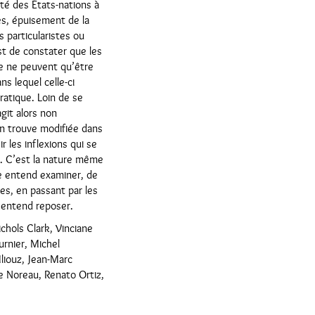
cité des États-nations à
es, épuisement de la
particularistes ou
est de constater que les
gie ne peuvent qu’être
s lequel celle-ci
atique. Loin de se
agit alors non
n trouve modifiée dans
r les inflexions qui se
s. C’est la nature même
e entend examiner, de
es, en passant par les
u entend reposer.
ichols Clark, Vinciane
urnier, Michel
Iliouz, Jean-Marc
e Noreau, Renato Ortiz,