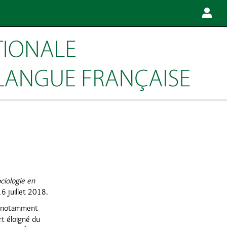
ciologie en
16 juillet 2018.
x, notamment
rt éloigné du