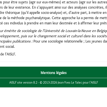
is pour être sujets (agir sur eux-mêmes) et acteurs (agir sur les autre
rs de leur existence. En s’appuyant ainsi sur des analyses concrètes, i
adre théorique (qu’il appelle socio-analyse) et, d’autre part, à mettre
 de la méthode psychanalytique. Cette approche lui a permis de mettr
ité ces individus à prendre en main leur destinée et à affirmer leur préte
ur émérite de sociologie de l’Université de Louvain-la-Neuve en Belgi
veloppement, puis sur le changement social et culturel dans les société
cipales publications :
Pour une sociologie relationnelle ; Les jeunes da
nt social.
de l’AISLF.
Mentions légales
AISLF site version 8.2 - © 2013-2026 Jean-Yves Le Talec pour l'AISLF