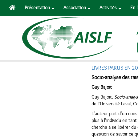
Présentation
Association
Activités
En 
LIVRES PARUS EN 2
Socio-analyse des rais
Guy Bajoit
Guy Bajoit,
Socio-analys
de l’Université Laval, 
L’auteur part d’un cons
plus à l’individu en tan
cherche à se libérer du 
question de savoir ce qu