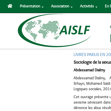
Présentation
Association
Activités
En 
LIVRES PARUS EN 2
Sociologie de la sex
Abdessamad Dialmy
Abdessamad Dialmy, Ava
Srhayri, Mohamed Saïdi 
Logiques sociales, 201
Cet ouvrage présente un
sexisme sévissant dans 
dénonce les abus résult