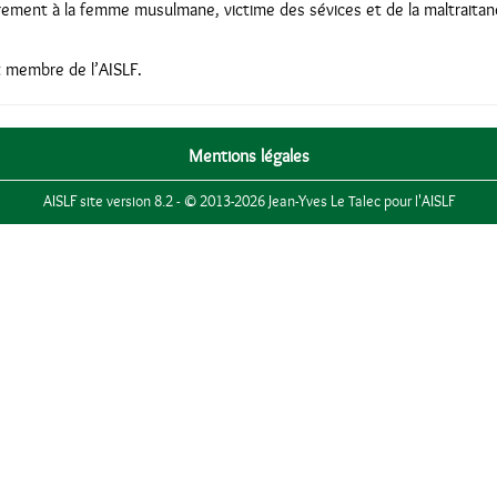
ièrement à la femme musulmane, victime des sévices et de la maltraita
 membre de l’AISLF.
Mentions légales
AISLF site version 8.2 - © 2013-2026 Jean-Yves Le Talec pour l'AISLF