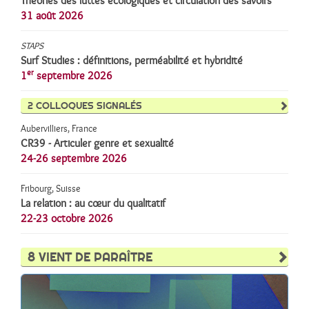
Théories des luttes écologiques et circulation des savoirs
31 août 2026
STAPS
Surf Studies : définitions, perméabilité et hybridité
er
1
septembre 2026
2
COLLOQUES SIGNALÉS
Aubervilliers, France
CR39 - Articuler genre et sexualité
24-26 septembre 2026
Fribourg, Suisse
La relation : au cœur du qualitatif
22-23 octobre 2026
8
VIENT DE PARAÎTRE