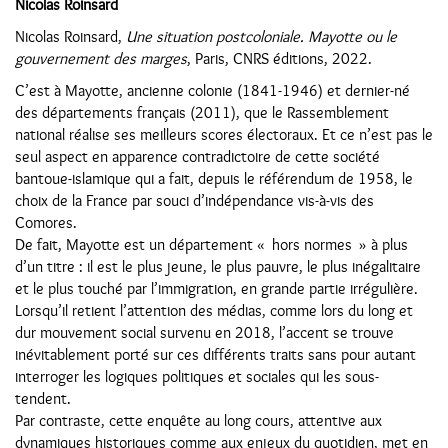
Nicolas Roinsard
Nicolas Roinsard,
Une situation postcoloniale. Mayotte ou le
gouvernement des marges
, Paris, CNRS éditions, 2022.
C’est à Mayotte, ancienne colonie (1841-1946) et dernier-né
des départements français (2011), que le Rassemblement
national réalise ses meilleurs scores électoraux. Et ce n’est pas le
seul aspect en apparence contradictoire de cette société
bantoue-islamique qui a fait, depuis le référendum de 1958, le
choix de la France par souci d’indépendance vis-à-vis des
Comores.
De fait, Mayotte est un département « hors normes » à plus
d’un titre : il est le plus jeune, le plus pauvre, le plus inégalitaire
et le plus touché par l’immigration, en grande partie irrégulière.
Lorsqu’il retient l’attention des médias, comme lors du long et
dur mouvement social survenu en 2018, l’accent se trouve
inévitablement porté sur ces différents traits sans pour autant
interroger les logiques politiques et sociales qui les sous-
tendent.
Par contraste, cette enquête au long cours, attentive aux
dynamiques historiques comme aux enjeux du quotidien, met en