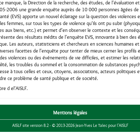
 manque, la Direction de la recherche, des études, de l’évaluation et
2005-2006 une grande enquête auprès de 10 000 personnes âgées de 
nté (EVS) apporte un nouvel éclairage sur la question des violences en
 les femmes, sur tous les types de violence qu’ils ont pu subir (physiqu
es aux biens, etc.) et permet d’en observer le contexte et les conséq
résente des résultats inédits de l’enquête EVS, innovante à bien des é
que. Les auteurs, statisticiens et chercheurs en sciences humaines et
diverses facettes de l’enquête pour tenter de mieux cerner les profil
des violences ou des événements de vie difficiles, et estimer les relat
lité, les troubles du sommeil et la consommation de substances psy
esse à tous celles et ceux, citoyens, associations, acteurs politiques 
re ce problème de santé publique et de société.
re d el’AISLF.
Mentions légales
AISLF site version 8.2 - © 2013-2026 Jean-Yves Le Talec pour l'AISLF