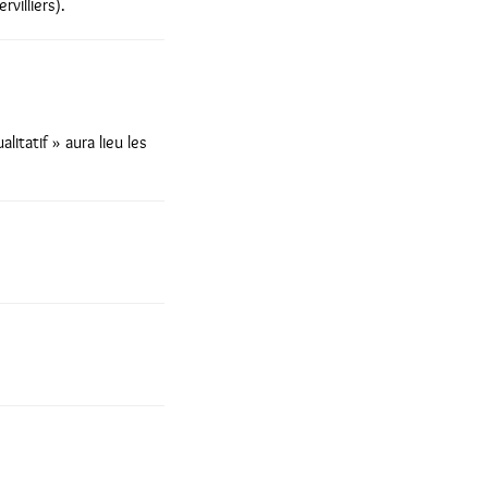
illiers).
itatif » aura lieu les