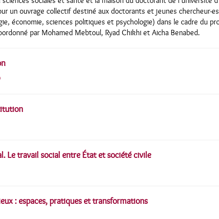
 sciences sociales et santé et la maison du doctorant de l’université 
our un ouvrage collectif destiné aux doctorants et jeunes chercheur·es
gie, économie, sciences politiques et psychologie) dans le cadre du pro
coordonné par Mohamed Mebtoul, Ryad Chikhi et Aicha Benabed.
on
titution
l. Le travail social entre État et société civile
lieux : espaces, pratiques et transformations