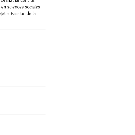
d’Oran2, lancent un
 en sciences sociales
jet « Passion de la