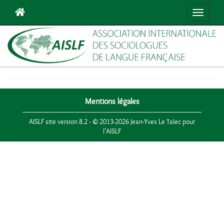
Navigat
Mentions légales
AISLF site version 8.2 - © 2013-2026 Jean-Yves Le Talec pour
l'AISLF