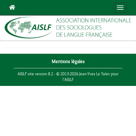
Navigat
Mentions légales
AISLF site version 8.2 - © 2013-2026 Jean-Yves Le Talec pour
l'AISLF