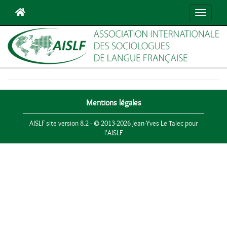
Navigat
Mentions légales
AISLF site version 8.2 - © 2013-2026 Jean-Yves Le Talec pour
l'AISLF