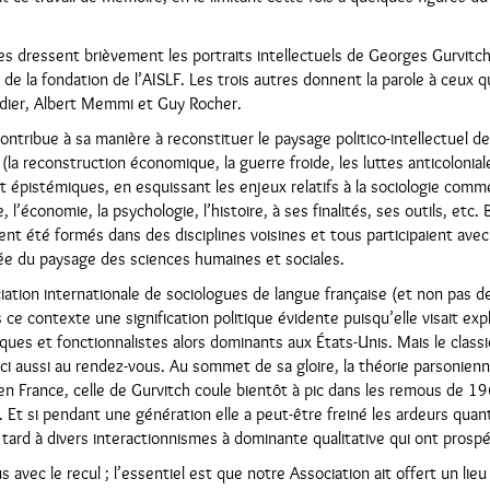
s dressent brièvement les portraits intellectuels de Georges Gurvitch 
de la fondation de l’AISLF. Les trois autres donnent la parole à ceux q
dier, Albert Memmi et Guy Rocher.
ntribue à sa manière à reconstituer le paysage politico-intellectuel d
e (la reconstruction économique, la guerre froide, les luttes anticolonial
t épistémiques, en esquissant les enjeux relatifs à la sociologie comme
, l’économie, la psychologie, l’histoire, à ses finalités, ses outils, etc
ient été formés dans des disciplines voisines et tous participaient avec
érée du paysage des sciences humaines et sociales.
iation internationale de sociologues de langue française (et non pas de
ce contexte une signification politique évidente puisqu’elle visait exp
es et fonctionnalistes alors dominants aux États-Unis. Mais le class
 ici aussi au rendez-vous. Au sommet de sa gloire, la théorie parsonien
en France, celle de Gurvitch coule bientôt à pic dans les remous de 19
Et si pendant une génération elle a peut-être freiné les ardeurs quanti
tard à divers interactionnismes à dominante qualitative qui ont prospér
 avec le recul ; l’essentiel est que notre Association ait offert un lie