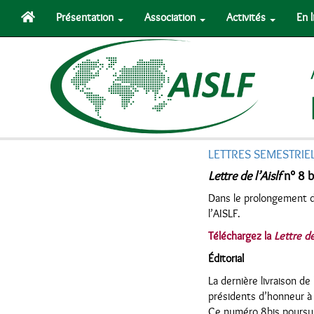
Présentation
Association
Activités
En 
LETTRES SEMESTRIE
Lettre de l’Aislf
n° 8 b
Dans le prolongement d
l’AISLF.
Téléchargez la
Lettre de
Éditorial
La dernière livraison de
présidents d’honneur à m
Ce numéro 8bis poursuit