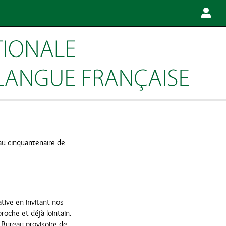
au cinquantenaire de
ative en invitant nos
roche et déjà lointain.
 Bureau provisoire de