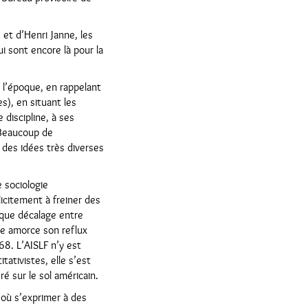
et d’Henri Janne, les
ui sont encore là pour la
e l’époque, en rappelant
es), en situant les
 discipline, à ses
. Beaucoup de
 des idées très diverses
 sociologie
licitement à freiner des
ique décalage entre
ne amorce son reflux
68. L’AISLF n’y est
tativistes, elle s’est
é sur le sol américain.
u où s’exprimer à des