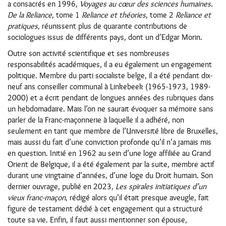
a consacrés en 1996,
Voyages au cœur des sciences humaines.
De la Reliance
, tome 1
Reliance et théories
, tome 2
Reliance et
pratiques
, réunissent plus de quarante contributions de
sociologues issus de différents pays, dont un d’Edgar Morin.
Outre son activité scientifique et ses nombreuses
responsabilités académiques, il a eu également un engagement
politique. Membre du parti socialiste belge, il a été pendant dix-
neuf ans conseiller communal à Linkebeek (1965-1973, 1989-
2000) et a écrit pendant de longues années des rubriques dans
un hebdomadaire. Mais l’on ne saurait évoquer sa mémoire sans
parler de la Franc-maçonnerie à laquelle il a adhéré, non
seulement en tant que membre de l’Université libre de Bruxelles,
mais aussi du fait d’une conviction profonde qu’il n’a jamais mis
en question. Initié en 1962 au sein d’une loge affiliée au Grand
Orient de Belgique, il a été également par la suite, membre actif
durant une vingtaine d’années, d’une loge du Droit humain. Son
dernier ouvrage, publié en 2023,
Les spirales initiatiques d’un
vieux franc-maçon
, rédigé alors qu’il était presque aveugle, fait
figure de testament dédié à cet engagement qui a structuré
toute sa vie. Enfin, il faut aussi mentionner son épouse,