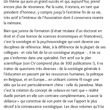
Un thème qui aura un grand succès et qui, aujourd’hui, prend
encore plus de résonance. Par la suite, il restera, en tant que
président d’honneur, y compris jusqu’à l’extrême fin de sa vie,
très actif à l’intérieur de l’Association dont il conservera vivante
la mémoire.
Bien que juriste de formation (il était titulaire d’un doctorat en
droit et d’une licence de sciences économiques et financières),
c’est la sociologie et la psychosociologie qui vont devenir ses
disciplines de référence. Mais, à la différence de la plupart de ses
collègues - et cela fait de lui un sociologue atypique - , il ne va
pas s’enfermer dans une spécialité. Fort actif sur le plan
scientifique (son CV comprend plus de 300 publications !), il va
traiter de questions très diverses : de la sociologie générale à
l’éducation en passant par les ressources humaines, la politique
en Belgique, et en Europe… en utilisant comme fil rouge une
idée qui lui est particulièrement chère : celle du paradoxe. Mais
c’est la création du concept de
reliance
en tant que « réalité
duelle portant en elle son contraire complémentaire, à savoir la
déliance
» qui constitue de son point de vue l’apport le plus
décisif à la connaissance sociologique. Les deux volumes qu’il lui