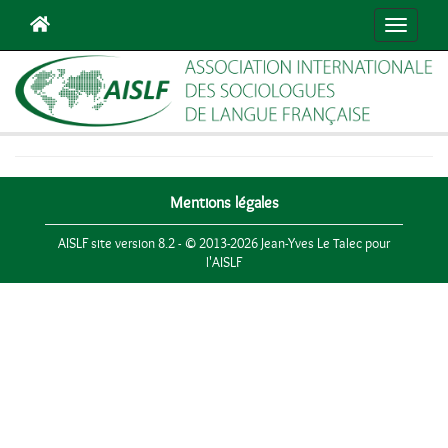
Navigat
Mentions légales
AISLF site version 8.2 - © 2013-2026 Jean-Yves Le Talec pour
l'AISLF