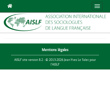
Navigat
Mentions légales
AISLF site version 8.2 - © 2013-2026 Jean-Yves Le Talec pour
l'AISLF